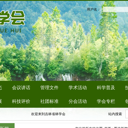
用户名：
态
会议讲话
管理文件
学术活动
科学普及
展
科技评价
社团标准
分会活动
学会专栏
欢迎来到吉林省林学会
站内搜索